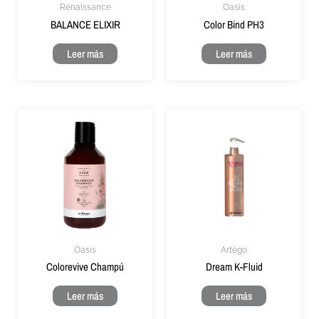
Renaissance
Oasis
BALANCE ELIXIR
Color Bind PH3
Leer más
Leer más
Oasis
Artègo
Colorevive Champú
Dream K-Fluid
Leer más
Leer más