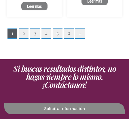
Leer más
Leer más
1
2
3
4
5
6
→
Si buscas resultados distintos, no
hagas siempre lo mismo.
¡Contáctanos!
Solicita información