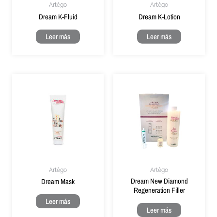
Artègo
Artègo
Dream K-Fluid
Dream K-Lotion
Leer más
Leer más
Artègo
Artègo
Dream New Diamond
Dream Mask
Regeneration Filler
Leer más
Leer más