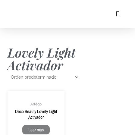
Ir
al
Menú
contenido
Quienes Somos
Formaciones 2026
Lovely Light
Activador
Artègo
Deco Beauty Lovely Light
Activador
Leer más