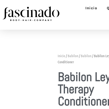
Ir
Inicio
al
contenido
Inicio
/
Babilon
/
Babilon
/ Babilon Le
Conditioner
Babilon Le
Therapy
Conditione