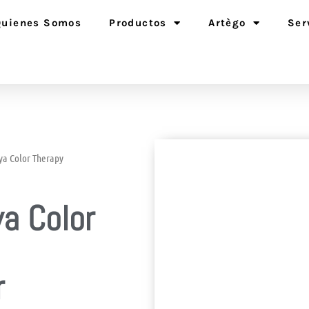
Quienes Somos
Productos
Artègo
Ser
ya Color Therapy
ya Color
r