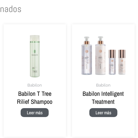
onados
Babilon
Babilon
Babilon T Tree
Babilon Intelligent
Rilief Shampoo
Treatment
Leer más
Leer más