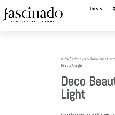
Ir
Inicio
al
contenido
Inicio
/
Artègo
/
Decoloraciones
/
Deco
Beauty X-Light
Deco Beaut
Light