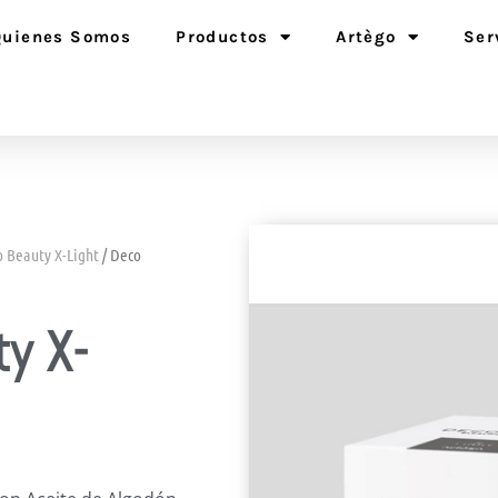
Quienes Somos
Productos
Artègo
Ser
 Beauty X-Light
/ Deco
y X-