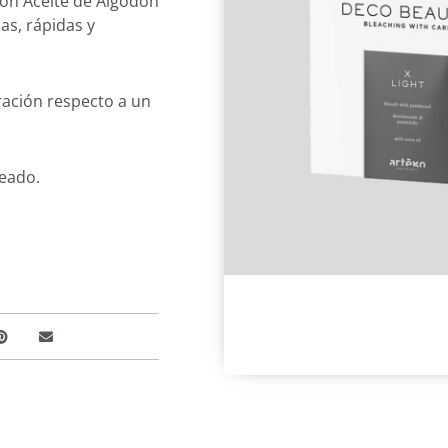
con Aceite de Algodón
as, rápidas y
ración respecto a un
reado.