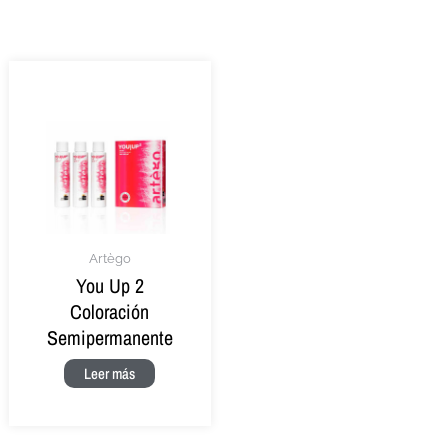
Artègo
You Up 2
Coloración
Semipermanente
Leer más