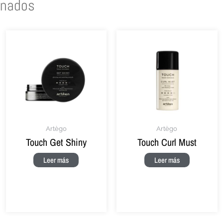
onados
Artègo
Artègo
Touch Get Shiny
Touch Curl Must
Leer más
Leer más