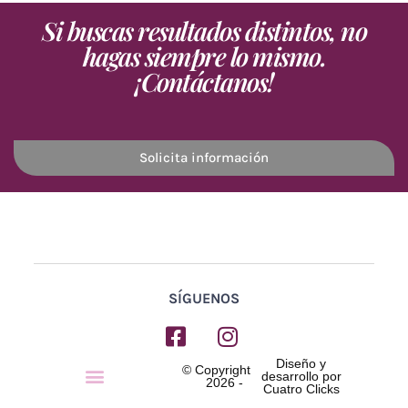
Si buscas resultados distintos, no
hagas siempre lo mismo.
¡Contáctanos!
Solicita información
SÍGUENOS
Diseño y
Menú
© Copyright
desarrollo por
2026 -
Cuatro Clicks
AVISO LEGAL
POLÍTICA DE PRIVACIDAD
POLÍTICA DE COOKIES