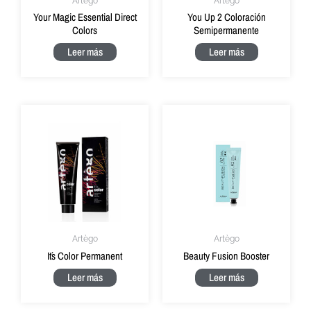
Artègo
Artègo
Your Magic Essential Direct
You Up 2 Coloración
Colors
Semipermanente
Leer más
Leer más
Artègo
Artègo
It´s Color Permanent
Beauty Fusion Booster
Leer más
Leer más