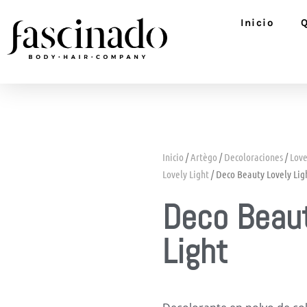
Ir
Inicio
al
contenido
Inicio
/
Artègo
/
Decoloraciones
/
Love
Lovely Light
/ Deco Beauty Lovely Lig
Deco Beaut
Light