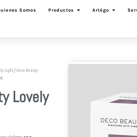
Quienes Somos
Productos
Artègo
Ser
ly Light
/
Deco Beauty
ht
y Lovely