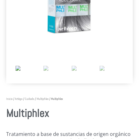
Inicio
/
Artègo
/
Cuidado
/
Multiphlex
/ Multiphlex
Multiphlex
Tratamiento a base de sustancias de origen orgánico