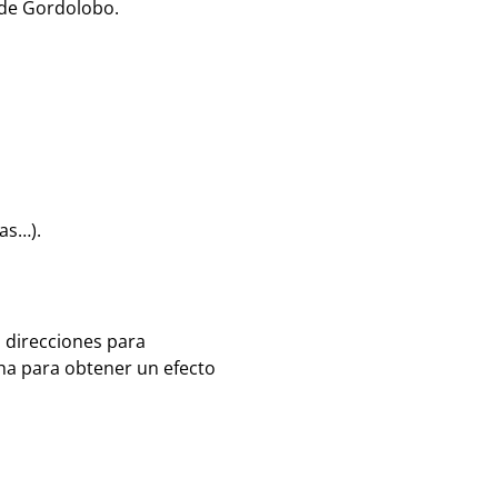
 de Gordolobo.
as…).
 direcciones para
cha para obtener un efecto