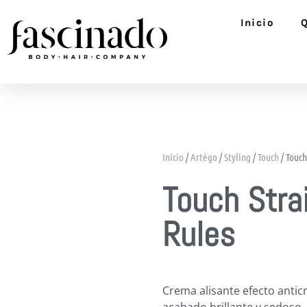
Ir
Inicio
al
contenido
Inicio
/
Artègo
/
Styling
/
Touch
/ Touch
Touch Stra
Rules
Crema alisante efecto anti