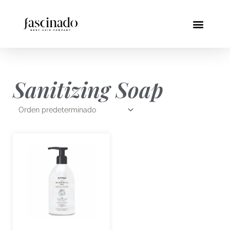
Ir
al
Menú
contenido
Sanitizing Soap