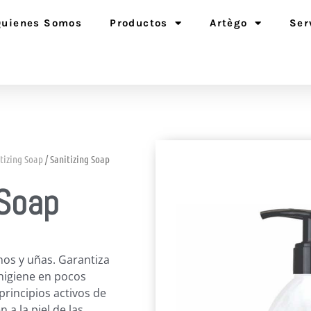
Quienes Somos
Productos
Artègo
Ser
tizing Soap
/ Sanitizing Soap
 Soap
nos y uñas. Garantiza
 higiene en pocos
rincipios activos de
 a la piel de las