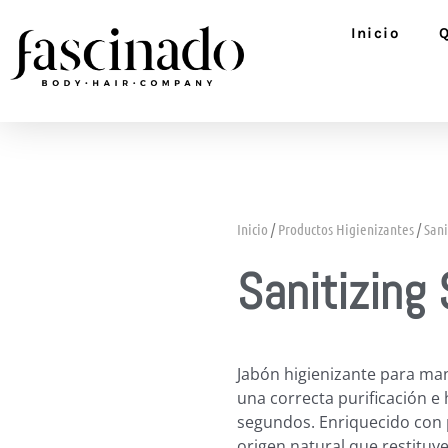
Ir
Inicio
al
contenido
Inicio
/
Productos Higienizantes
/
Sani
Sanitizing
Jabón higienizante para ma
una correcta purificación e
segundos. Enriquecido con p
origen natural que restituyen