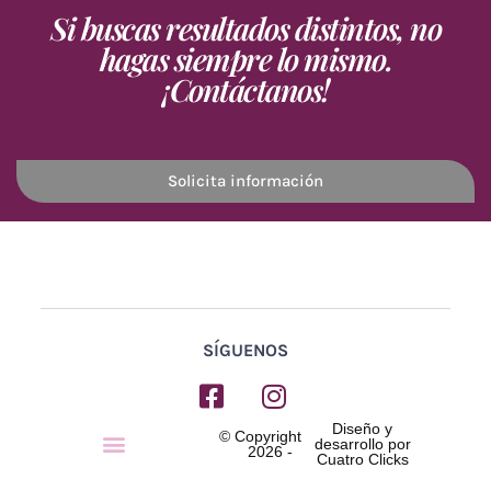
Si buscas resultados distintos, no
hagas siempre lo mismo.
¡Contáctanos!
Solicita información
SÍGUENOS
Diseño y
Menú
© Copyright
desarrollo por
2026 -
Cuatro Clicks
AVISO LEGAL
POLÍTICA DE PRIVACIDAD
POLÍTICA DE COOKIES