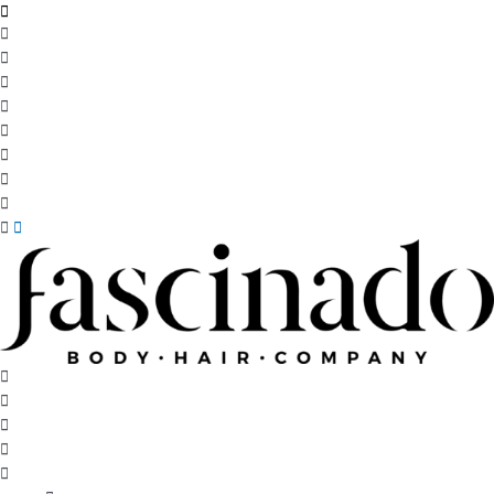
Ir
al
contenido