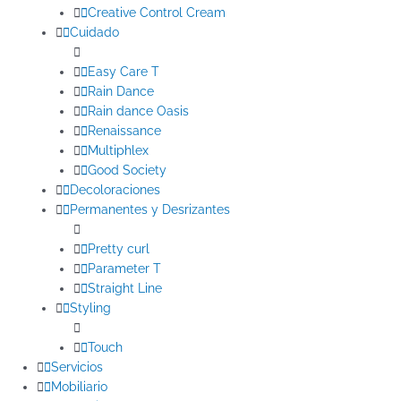
Creative Control Cream
Cuidado
Easy Care T
Rain Dance
Rain dance Oasis
Renaissance
Multiphlex
Good Society
Decoloraciones
Permanentes y Desrizantes
Pretty curl
Parameter T
Straight Line
Styling
Touch
Servicios
Mobiliario