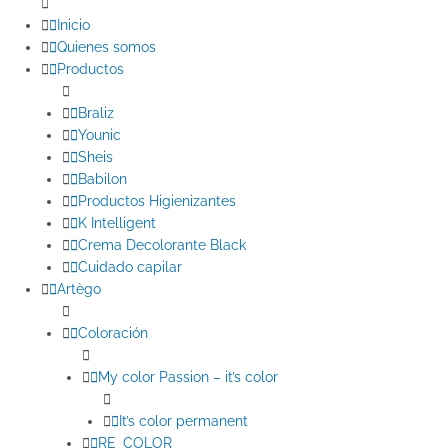
Inicio
Quienes somos
Productos
Braliz
Younic
Sheis
Babilon
Productos Higienizantes
K Intelligent
Crema Decolorante Black
Cuidado capilar
Artègo
Coloración
My color Passion – it’s color
It’s color permanent
RE_COLOR