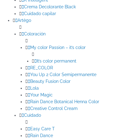
K Intelligent
Crema Decolorante Black
Cuidado capilar
Artègo
Coloración
My color Passion – it’s color
It’s color permanent
RE_COLOR
You Up 2 Color Semipermanente
Beauty Fusion Color
Lola
Your Magic
Rain Dance Botanical Henna Color
Creative Control Cream
Cuidado
Easy Care T
Rain Dance