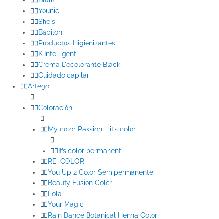
Braliz
Younic
Sheis
Babilon
Productos Higienizantes
K Intelligent
Crema Decolorante Black
Cuidado capilar
Artègo
Coloración
My color Passion – it’s color
It’s color permanent
RE_COLOR
You Up 2 Color Semipermanente
Beauty Fusion Color
Lola
Your Magic
Rain Dance Botanical Henna Color