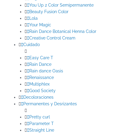
You Up 2 Color Semipermanente
Beauty Fusion Color
Lola
Your Magic
Rain Dance Botanical Henna Color
Creative Control Cream
Cuidado
Easy Care T
Rain Dance
Rain dance Oasis
Renaissance
Multiphlex
Good Society
Decoloraciones
Permanentes y Desrizantes
Pretty curl
Parameter T
Straight Line