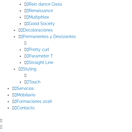
Rain dance Oasis
Renaissance
Multiphlex
Good Society
Decoloraciones
Permanentes y Desrizantes
Pretty curl
Parameter T
Straight Line
Styling
Touch
Servicios
Mobiliario
Formaciones 2026
Contacto