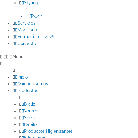
Styling
Touch
Servicios
Mobiliario
Formaciones 2026
Contacto
Menú
Inicio
Quienes somos
Productos
Braliz
Younic
Sheis
Babilon
Productos Higienizantes